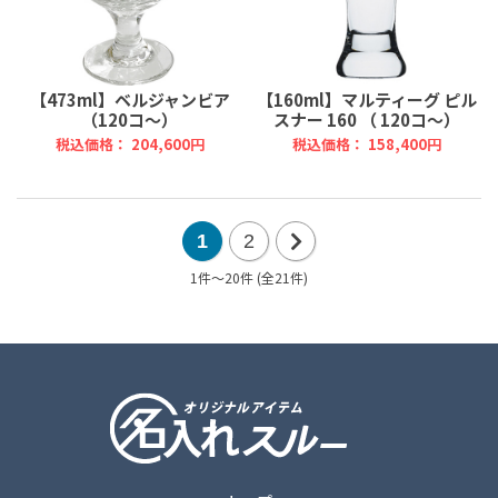
【473ml】ベルジャンビア
【160ml】マルティーグ ピル
（120コ～）
スナー 160 （ 120コ～）
税込価格： 204,600円
税込価格： 158,400円
1
2
1件～20件 (全21件)
次
の
20
件