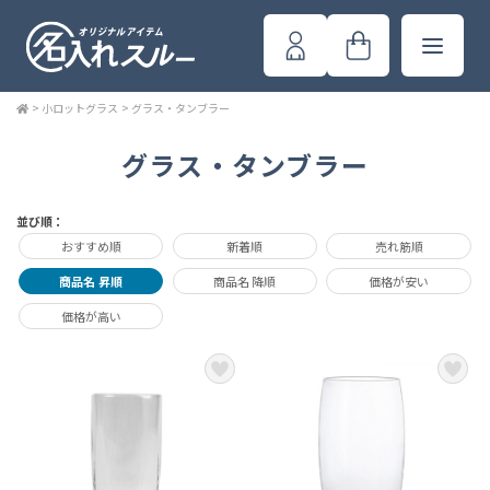
>
小ロットグラス
>
グラス・タンブラー
グラス・タンブラー
並び順：
おすすめ順
新着順
売れ筋順
商品名 昇順
商品名 降順
価格が安い
価格が高い