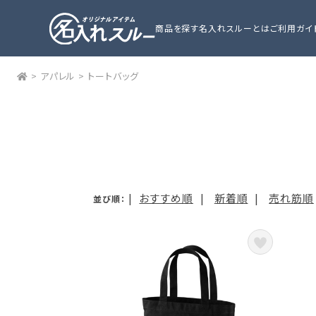
商品を探す
名入れスルーとは
ご利用ガイ
>
アパレル
>
トートバッグ
|
おすすめ順
|
新着順
|
売れ筋順
並び順：