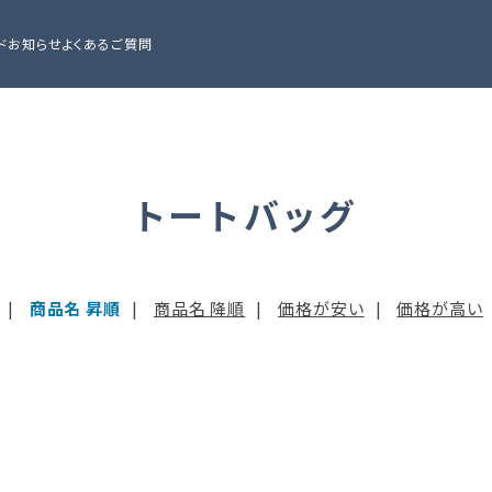
ド
お知らせ
よくあるご質問
トートバッグ
|
商品名 昇順
|
商品名 降順
|
価格が安い
|
価格が高い