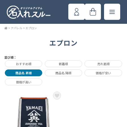
>
アパレル
>
エプロン
エプロン
並び順：
おすすめ順
新着順
売れ筋順
商品名 昇順
商品名 降順
価格が安い
価格が高い