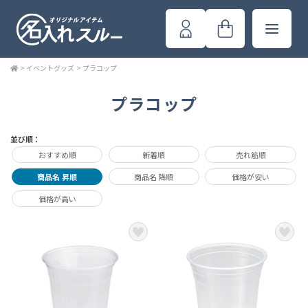
>
イベントグッズ
>
プラコップ
プラコップ
並び順：
おすすめ順
新着順
売れ筋順
商品名 昇順
商品名 降順
価格が安い
価格が高い