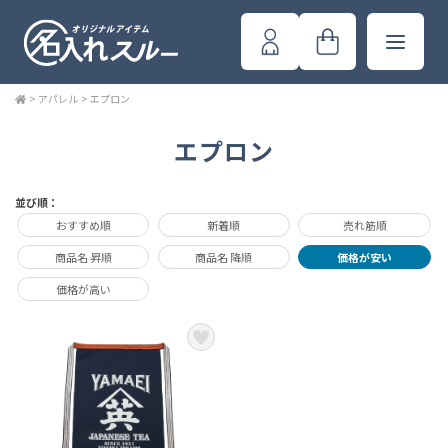
>
アパレル
>
エプロン
エプロン
並び順：
おすすめ順
新着順
売れ筋順
商品名 昇順
商品名 降順
価格が安い
価格が高い