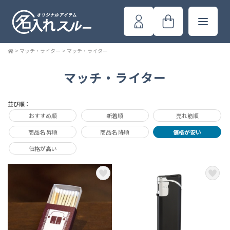
>
マッチ・ライター
>
マッチ・ライター
マッチ・ライター
並び順：
おすすめ順
新着順
売れ筋順
商品名 昇順
商品名 降順
価格が安い
価格が高い