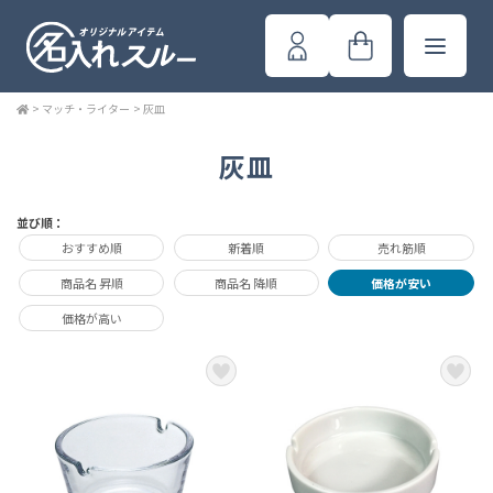
>
マッチ・ライター
>
灰皿
灰皿
並び順：
おすすめ順
新着順
売れ筋順
商品名 昇順
商品名 降順
価格が安い
価格が高い