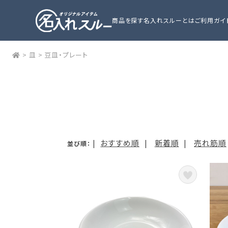
商品を探す
名入れスルーとは
ご利用ガイ
>
皿
>
豆皿・プレート
|
おすすめ順
|
新着順
|
売れ筋順
並び順：