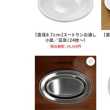
【直径8.7ｃｍ】スートランお通し
【
小皿／豆皿（24枚～）
税込価格： 34,320円