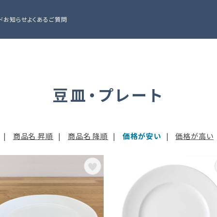
ド
お知らせ
よくあるご質問
豆皿・プレート
|
商品名 昇順
|
商品名 降順
|
価格が安い
|
価格が高い