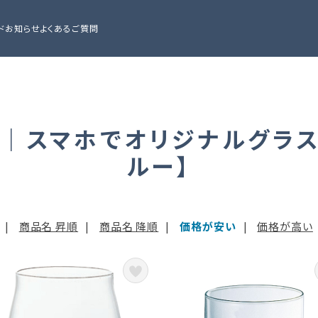
ド
お知らせ
よくあるご質問
｜スマホでオリジナルグラ
ルー】
|
商品名 昇順
|
商品名 降順
|
価格が安い
|
価格が高い