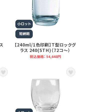
ラス
【240ml/1色印刷】Ｔ型ロックグ
ラス 240(STH)（72コ～）
税込価格： 54,648円