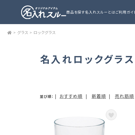
商品を探す
名入れスルーとは
ご利用ガイ
>
グラス
>
ロックグラス
名入れロックグラス
|
おすすめ順
|
新着順
|
売れ筋順
並び順：