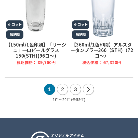
【150ml/1色印刷】「サージ
【360ml/1色印刷】アルスタ
ュ」一口ビールグラス
ータンブラー360（STH)（72
150(STH)(96コ～)
コ～）
税込価格： 89,760円
税込価格： 67,320円
1
2
3
1件～20件 (全58件)
次
の
20
件