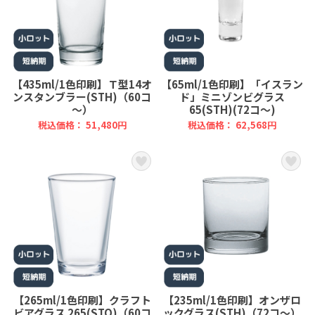
【435ml/1色印刷】Ｔ型14オ
【65ml/1色印刷】「イスラン
ンスタンブラー(STH)（60コ
ド」ミニゾンビグラス
～）
65(STH)(72コ～)
税込価格： 51,480円
税込価格： 62,568円
【265ml/1色印刷】クラフト
【235ml/1色印刷】オンザロ
ビアグラス 265(STO)（60コ
ックグラス(STH)（72コ～）