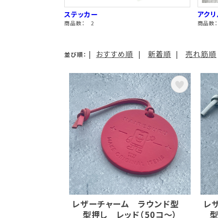
ステッカー
アク
商品数： 2
商品数：
|
おすすめ順
|
新着順
|
売れ筋順
並び順：
レザーチャーム ラウンド型
レ
型押し レッド（50コ～）
型