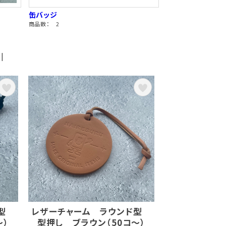
缶バッジ
商品数： 2
|
ド型
レザーチャーム ラウンド型
～）
型押し ブラウン（50コ～）