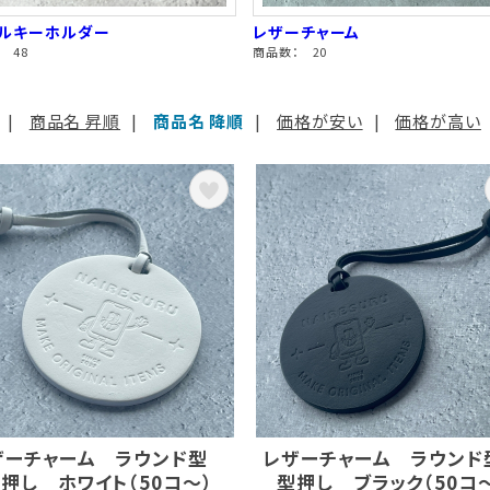
リルキーホルダー
レザーチャーム
 48
商品数： 20
|
商品名 昇順
|
商品名 降順
|
価格が安い
|
価格が高い
ザーチャーム ラウンド型
レザーチャーム ラウン
押し ホワイト（50コ～）
型押し ブラック（50コ