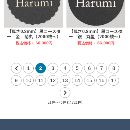
【厚さ0.8mm】黒コースタ
【厚さ0.8mm】黒コースタ
ー 金 菊丸（2000枚～）
ー 銀 丸型（2000枚～）
税込価格： 66,000円
税込価格： 66,000円
1
2
3
4
5
6
7
8
前
9
10
11
12
13
14
15
16
17
の
20
21件～40件 (全321件)
次
件
の
20