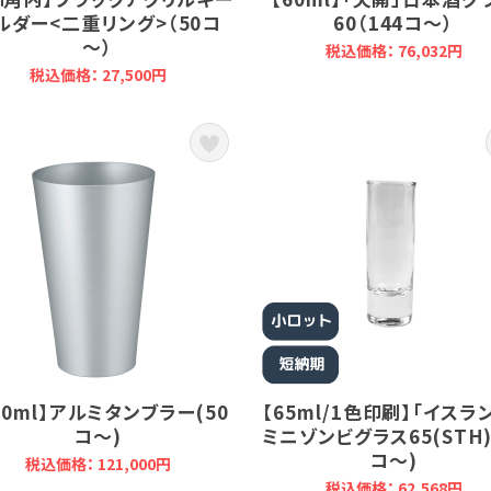
ルダー<二重リング>（50コ
60（144コ～）
～）
税込価格： 76,032円
税込価格： 27,500円
50ml】アルミタンブラー(50
【65ml/1色印刷】「イスラ
コ～)
ミニゾンビグラス65(STH)
コ～)
税込価格： 121,000円
税込価格： 62,568円