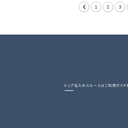
1
2
3
前
の
20
件
トップ
名入れスルーとは
ご利用ガイド