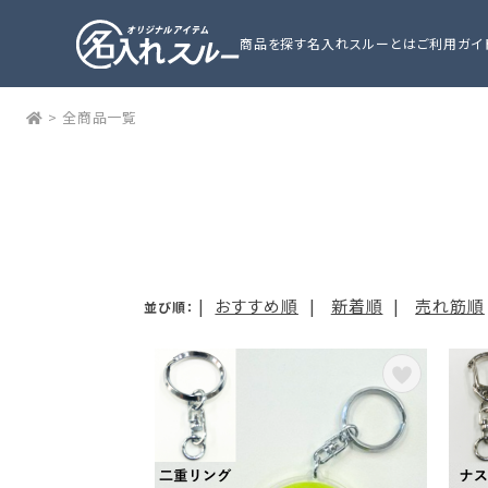
商品を探す
名入れスルーとは
ご利用ガイ
>
全商品一覧
|
おすすめ順
|
新着順
|
売れ筋順
並び順：