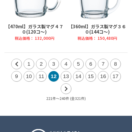
【470ml】ガラス製マグ４７
【360ml】ガラス製マグ３６
０(120コ～)
０(144コ～)
税込価格： 132,000円
税込価格： 150,480円
1
2
3
4
5
6
7
8
前
9
10
11
12
13
14
15
16
17
の
20
221件～240件 (全321件)
次
件
の
20
件