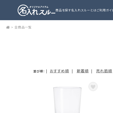
商品を探す
名入れスルーとは
ご利用ガイ
>
全商品一覧
|
おすすめ順
|
新着順
|
売れ筋順
並び順：