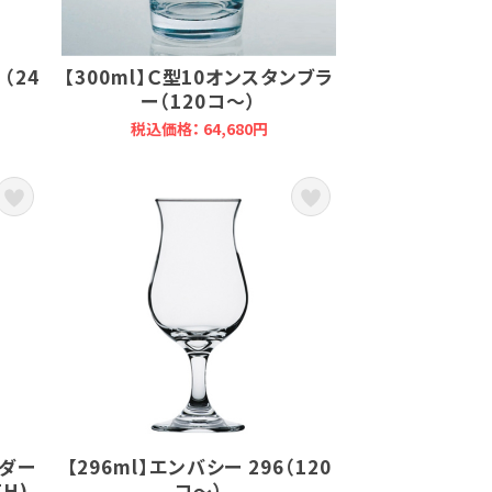
（24
【300ml】Ｃ型10オンスタンブラ
ー（120コ～）
税込価格： 64,680円
ンダー
【296ml】エンバシー 296（120
H)
コ～）