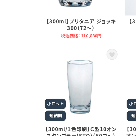
【300ml】ブリタニア ジョッキ
【
300（72～）
税込価格： 110,880円
【300ml/1色印刷】Ｃ型10オン
【3
スタンブラー(STO)（60コ～）
オン