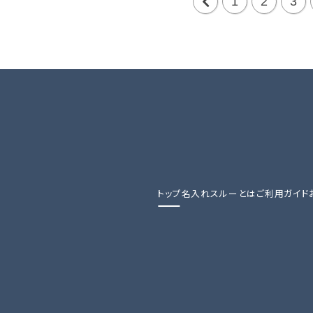
1
2
3
前
の
20
件
トップ
名入れスルーとは
ご利用ガイド