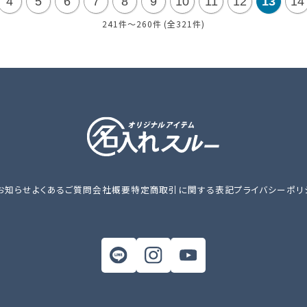
4
5
6
7
8
9
10
11
12
13
14
241件～260件 (全321件)
お知らせ
よくあるご質問
会社概要
特定商取引に関する表記
プライバシーポリ