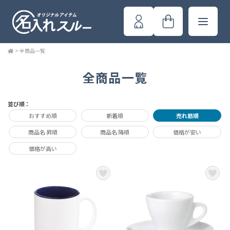
>
全商品一覧
全商品一覧
並び順：
おすすめ順
新着順
売れ筋順
商品名 昇順
商品名 降順
価格が安い
価格が高い