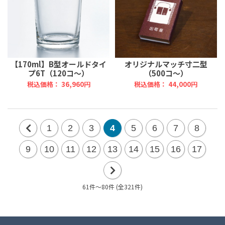
【170ml】B型オールドタイ
オリジナルマッチ寸二型
プ6T（120コ～）
（500コ～）
税込価格： 36,960円
税込価格： 44,000円
1
2
3
4
5
6
7
8
前
9
10
11
12
13
14
15
16
17
の
20
61件～80件 (全321件)
次
件
の
20