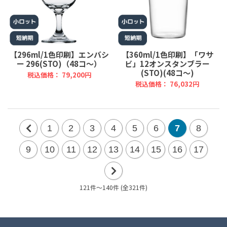
【296ml/1色印刷】エンバシ
【360ml/1色印刷】「ワサ
ー 296(STO)（48コ～）
ビ」12オンスタンブラー
(STO)(48コ～)
税込価格： 79,200円
税込価格： 76,032円
1
2
3
4
5
6
7
8
前
9
10
11
12
13
14
15
16
17
の
20
121件～140件 (全321件)
次
件
の
20