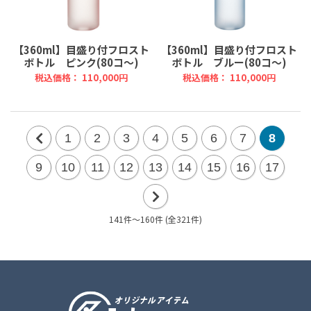
【360ml】目盛り付フロスト
【360ml】目盛り付フロスト
ボトル ピンク(80コ～)
ボトル ブルー(80コ～)
税込価格： 110,000円
税込価格： 110,000円
1
2
3
4
5
6
7
8
前
9
10
11
12
13
14
15
16
17
の
20
141件～160件 (全321件)
次
件
の
20
件