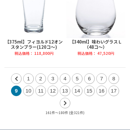
【375ml】フィヨルド12オン
【340ml】味わいグラスＬ
スタンブラー(120コ～)
（48コ～）
税込価格： 118,800円
税込価格： 47,520円
1
2
3
4
5
6
7
8
前
9
10
11
12
13
14
15
16
17
の
20
161件～180件 (全321件)
次
件
の