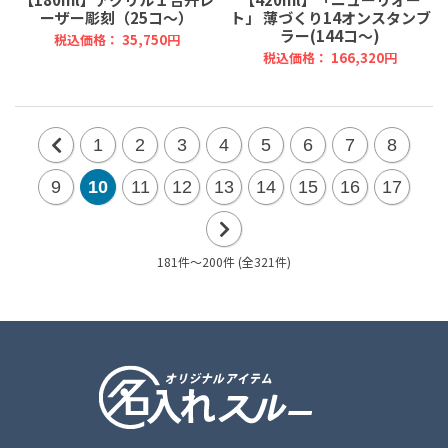
ーザー彫刻（25コ～）
ト」 薄づくり14オンスタンブ
ラー(144コ～)
税込価格： 35,750円
税込価格： 166,320円
1
2
3
4
5
6
7
8
前
9
10
11
12
13
14
15
16
17
の
20
181件～200件 (全321件)
次
件
の
20
件