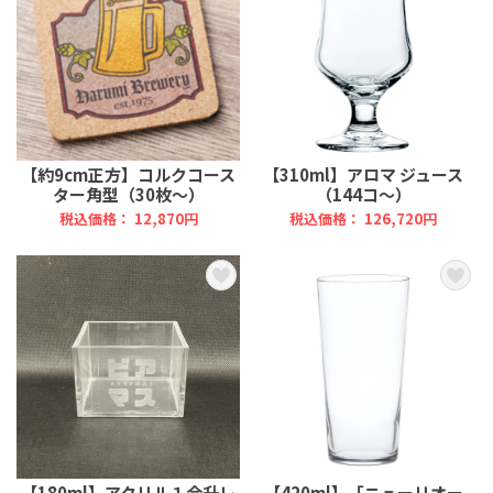
【約9cm正方】コルクコース
【310ml】アロマ ジュース
ター角型（30枚～）
（144コ～）
税込価格： 12,870円
税込価格： 126,720円
【180ml】アクリル１合升レ
【420ml】「ニューリオー