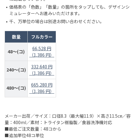
価格表の「色数」「数量」の箇所をタップしても、デザインシ
ミュレーターへお進みいただけます。
千、万単位の場合は別途お問い合わせください。
数量
フルカラー
66,528 円
48～(コ)
（1,386 円）
332,640 円
240～(コ)
（1,386 円）
665,280 円
480～(コ)
（1,386 円）
メーカー出荷／サイズ：口径8.3（最大幅11.9）×高さ11.5㎝／容
量：400ml／素材：トライタン樹脂製／食器洗浄機対応
■最低ご注文数量：48コから
■追加単位48コ単位