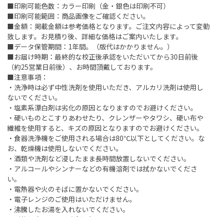
■印刷可能色数：カラー印刷（金・銀色は印刷不可）
■印刷可能範囲：商品画像をご確認ください。
■金額：掲載金額は参考価格となります。ご注文内容によって変動
致します。お見積り後、詳細な価格はご案内いたします。
■データ保管期間：1年間。（版代はかかりません。）
■お届け時期：最終的な校正後承認をいただいてから30日前後
（約25営業日前後）、お時間頂戴しております。
■注意事項：
・洗浄時は必ず中性洗剤を使用いただき、アルカリ洗剤は使用し
ないでください。
・塩素系漂白剤は劣化の原因となりますのでお避けください。
・硬いものとこすりあわせたり、クレンザーやタワシ、硬い布や
繊維を使用すると、キズの原因となりますのでお避けください。
・食器洗浄機をご使用される場合は80℃以下としてください。な
お、乾燥機は使用しないでください。
・酒類や洗剤など浸したまま長時間放置しないでください。
・アルコールやシンナーなどの有機溶剤では拭かないでくださ
い。
・電熱器や火のそばに置かないでください。
・電子レンジのご使用はいただけません。
・沸騰したお湯を入れないでください。