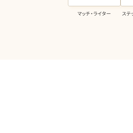
マッチ・ライター
ステ