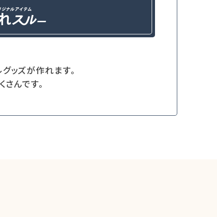
ルグッズが作れます。
くさんです。