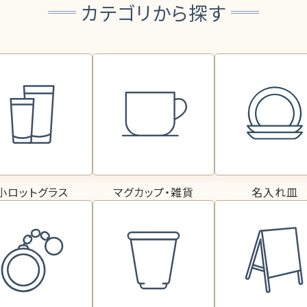
カテゴリから探す
小ロットグラス
マグカップ・雑貨
名入れ皿