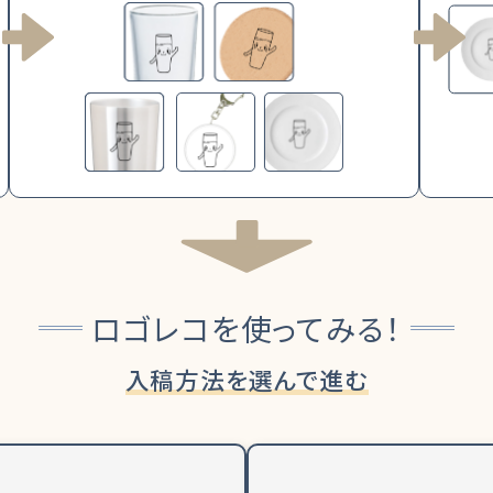
ロゴレコを使ってみる！
入稿方法を選んで進む