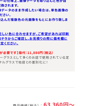
ターの仕様上、画像データを取り込むと色が自
換されます。
像データのまま作成したい場合は、単色画像の
ださい。
り込んだ複数色の元画像をもとにお作り致しま
近しい色に合わせますが、ご希望があれば印刷
コチラからご確認し、お見積りの際に備考欄に
定ください。
必要です】版代：11,880円（税込）​
ーグラスとして多くのお店で使用されている定
ナルグラスで他店との差別化に！
63,360円～
商品価格（税込） ：