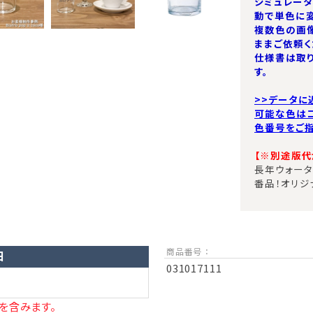
シミュレー
動で単色に変
複数色の画
ままご依頼く
仕様書は取
す。
>>データに
可能な色は
色番号をご指
【※別途版代が
長年ウォータ
番品！オリジ
商品番号 ：
日
031017111
を含みます。