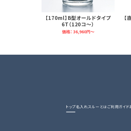
【170ml】B型オールドタイプ
【
6T（120コ～）
価格：
36,960円～
トップ
名入れスルーとは
ご利用ガイド