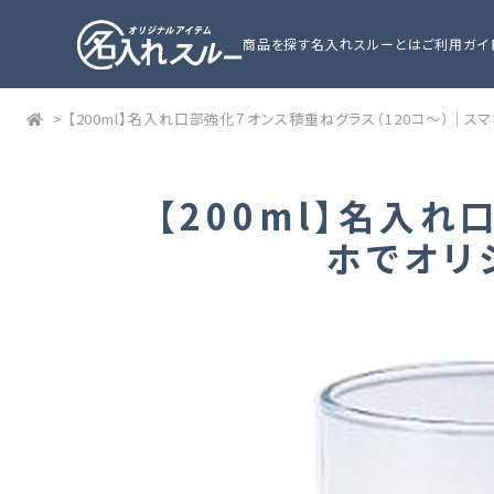
商品を探す
名入れスルーとは
ご利用ガイ
>
【200ml】名入れ口部強化７オンス積重ねグラス（120コ～）｜
【200ml】名入
ホでオリ