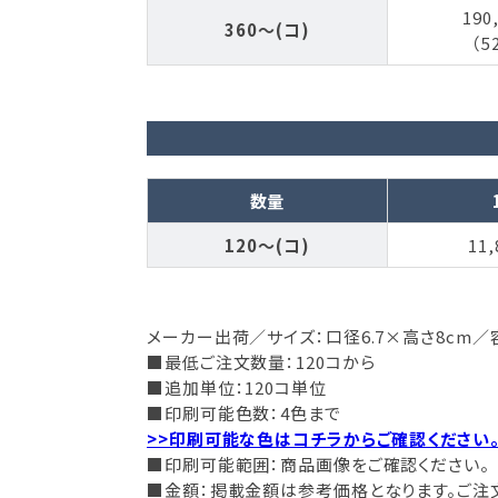
190
360～(コ)
（5
数量
120～(コ)
11,
メーカー出荷／サイズ：口径6.7×高さ8cm／
■最低ご注文数量：120コから
■追加単位：120コ単位
■印刷可能色数：4色まで
>>印刷可能な色はコチラからご確認ください
■印刷可能範囲：商品画像をご確認ください。
■金額：掲載金額は参考価格となります。ご注