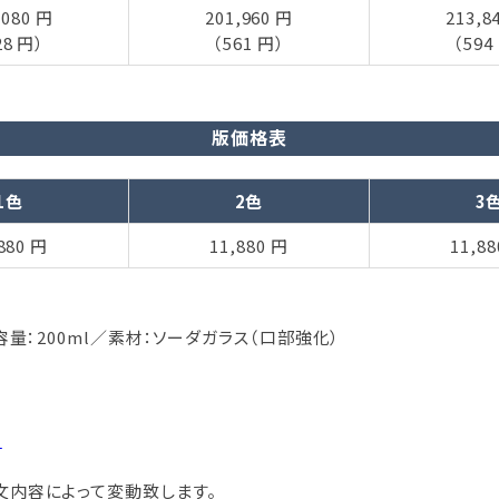
,080 円
201,960 円
213,8
28 円）
（561 円）
（594
版価格表
1色
2色
3
880 円
11,880 円
11,8
容量：200ml／素材：ソーダガラス（口部強化）
。
文内容によって変動致します。