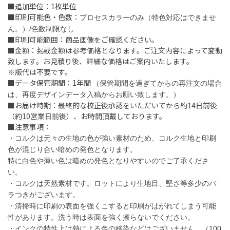
■追加単位：1枚単位
■印刷可能色・色数：
プロセスカラーのみ（特色対応はできませ
ん。）/色数制限なし
■印刷可能範囲：商品画像をご確認ください。
■金額：掲載金額は参考価格となります。ご注文内容によって変動
致します。お見積り後、詳細な価格はご案内いたします。
※版代は不要です。
■データ保管期間：1年間
（保管期間を過ぎてからの再注文の場合
は、再度デザインデータ入稿からお願い致します。）
■お届け時期：最終的な校正後承認をいただいてから約14日前後
（約10営業日前後）、お時間頂戴しております。
■注意事項：
・コルクは元々の生地の色が強い素材のため、コルク生地と印刷
色が混じり合い暗めの発色となります。
特に白色や薄い色は暗めの発色となりやすいのでご了承くださ
い。
・コルクは天然素材です。ロットにより生地目、堅さ等多少のバ
ラつきがございます。
・清掃時に印刷の表面を強くこすると印刷がはがれてしまう可能
性があります。洗う時は表面を強く擦らないでください。
・インクの特性上は熱による色の移染などはございません。（100