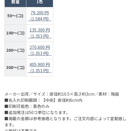
数量
1色
79,200 円
50～(コ)
（1,584 円）
135,300 円
100～(コ)
（1,353 円）
270,600 円
200～(コ)
（1,353 円）
405,900 円
300～(コ)
（1,353 円）
メーカー出荷／サイズ：直径約10.5×高さ約3cm／素材：陶器
■名入れ印刷範囲：【中央】直径約6cm内
■印刷可能色：黒色のみ
■追加発注は50コ単位になります。
■掲載の金額は参考価格となります。ご注文内容によって変動致し
ます。
※版代は不要です。