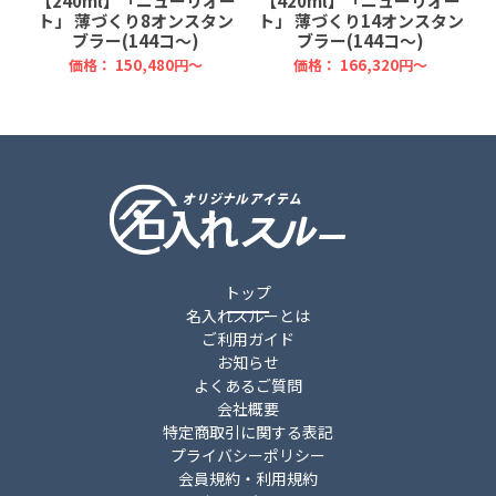
ー
【240ml】「ニューリオー
【420ml】「ニューリオー
ー
ト」 薄づくり8オンスタン
ト」 薄づくり14オンスタン
ブラー(144コ～)
ブラー(144コ～)
価格：
150,480円～
価格：
166,320円～
トップ
名入れスルーとは
ご利用ガイド
お知らせ
よくあるご質問
会社概要
特定商取引に関する表記
プライバシーポリシー
会員規約・利用規約