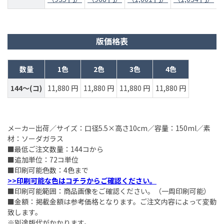
版価格表
数量
1色
2色
3色
4色
144～(コ)
11,880 円
11,880 円
11,880 円
11,880 円
メーカー出荷／サイズ：口径5.5×高さ10cm／容量：150ml／素
材：ソーダガラス
■最低ご注文数量：144コから
■追加単位：72コ単位
■印刷可能色数：4色まで
>>印刷可能な色はコチラからご確認ください。
■印刷可能範囲：商品画像をご確認ください。（一周印刷可能）
■金額：掲載金額は参考価格となります。ご注文内容によって変動
致します。
※別途版代がかかります。