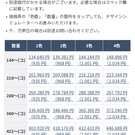
別途版代がかかる場合がございます。必要な場合はスペック欄
に記載しています。
価格表の「色数」「数量」の箇所をタップしても、デザインシ
ミュレーターへお進みいただけます。
千、万単位の場合は別途お問い合わせください。
数量
1色
2色
3色
4色
134,640 円
139,392 円
144,144 円
148,896 円
144～(コ)
（935 円）
（968 円）
（1,001 円）
（1,034 円）
201,960 円
209,088 円
216,216 円
223,344 円
216～(コ)
（935 円）
（968 円）
（1,001 円）
（1,034 円）
269,280 円
278,784 円
288,288 円
297,792 円
288～(コ)
（935 円）
（968 円）
（1,001 円）
（1,034 円）
336,600 円
348,480 円
360,360 円
372,240 円
360～(コ)
（935 円）
（968 円）
（1,001 円）
（1,034 円）
403,920 円
418,176 円
432,432 円
446,688 円
432～(コ)
（935 円）
（968 円）
（1,001 円）
（1,034 円）