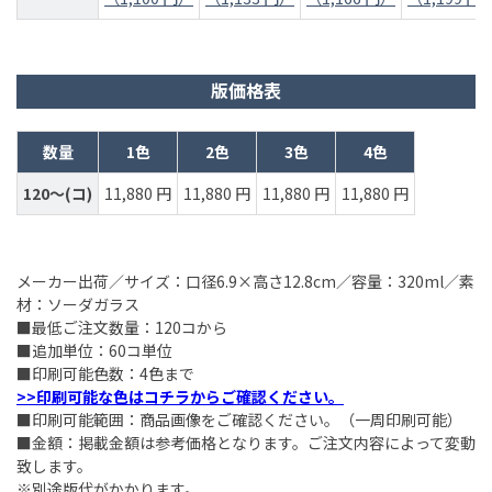
版価格表
数量
1色
2色
3色
4色
120～(コ)
11,880 円
11,880 円
11,880 円
11,880 円
メーカー出荷／サイズ：口径6.9×高さ12.8cm／容量：320ml／素
材：ソーダガラス
■最低ご注文数量：120コから
■追加単位：60コ単位
■印刷可能色数：4色まで
>>印刷可能な色はコチラからご確認ください。
■印刷可能範囲：商品画像をご確認ください。（一周印刷可能）
■金額：掲載金額は参考価格となります。ご注文内容によって変動
致します。
※別途版代がかかります。