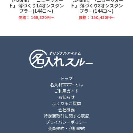
ー
【420ml】「ニューリオー
【240ml】「ニューリオー
ー
ト」 薄づくり14オンスタン
ト」 薄づくり8オンスタン
ブラー(144コ～)
ブラー(144コ～)
価格：
166,320円～
価格：
150,480円～
トップ
名入れスルーとは
ご利用ガイド
お知らせ
よくあるご質問
会社概要
特定商取引に関する表記
プライバシーポリシー
会員規約・利用規約