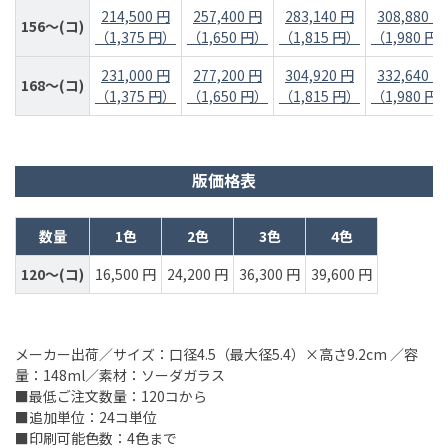
214,500 円
257,400 円
283,140 円
308,880 円
156～(コ)
（1,375 円）
（1,650 円）
（1,815 円）
（1,980 円
231,000 円
277,200 円
304,920 円
332,640 円
168～(コ)
（1,375 円）
（1,650 円）
（1,815 円）
（1,980 円
版価格表
数量
1色
2色
3色
4色
120～(コ)
16,500 円
24,200 円
36,300 円
39,600 円
メーカー出荷／サイズ：口径4.5（最大径5.4）×高さ9.2cm ／容
量：148ml／素材：ソーダガラス
■最低ご注文数量：120コから
■追加単位：24コ単位
■印刷可能色数：4色まで