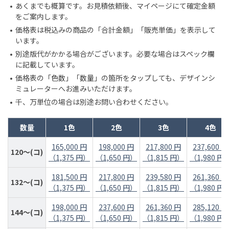
あくまでも概算です。お見積依頼後、マイページにて確定金額
をご案内します。
価格表は税込みの商品の「合計金額」「販売単価」を表示して
います。
別途版代がかかる場合がございます。必要な場合はスペック欄
に記載しています。
価格表の「色数」「数量」の箇所をタップしても、デザインシ
ミュレーターへお進みいただけます。
千、万単位の場合は別途お問い合わせください。
数量
1色
2色
3色
4色
165,000 円
198,000 円
217,800 円
237,600 円
120～(コ)
（1,375 円）
（1,650 円）
（1,815 円）
（1,980 円
181,500 円
217,800 円
239,580 円
261,360 円
132～(コ)
（1,375 円）
（1,650 円）
（1,815 円）
（1,980 円
198,000 円
237,600 円
261,360 円
285,120 円
144～(コ)
（1,375 円）
（1,650 円）
（1,815 円）
（1,980 円