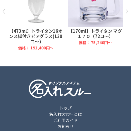
オ
【473ml】トライタン16オ
【170ml】トライタン マグ
ンス脚付きビアグラス(120
１７０（72コ～）
コ～)
価格：
75,240円～
価格：
191,400円～
トップ
名入れスルーとは
ご利用ガイド
お知らせ