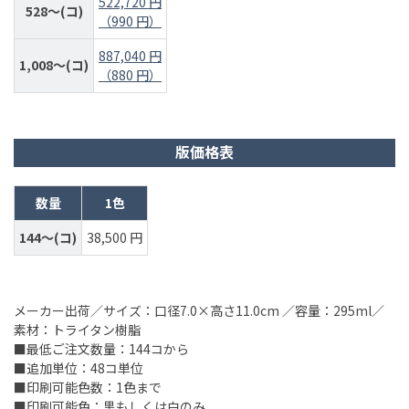
522,720 円
528～(コ)
（990 円）
887,040 円
1,008～(コ)
（880 円）
版価格表
数量
1色
144～(コ)
38,500 円
メーカー出荷／サイズ：口径7.0×高さ11.0cm ／容量：295ml／
素材：トライタン樹脂
■最低ご注文数量：144コから
■追加単位：48コ単位
■印刷可能色数：1色まで
■印刷可能色：黒もしくは白のみ