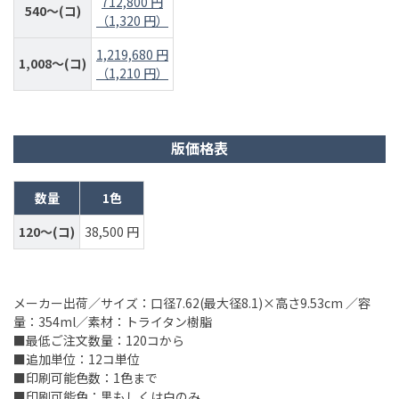
712,800 円
540～(コ)
（1,320 円）
1,219,680 円
1,008～(コ)
（1,210 円）
版価格表
数量
1色
120～(コ)
38,500 円
メーカー出荷／サイズ：口径7.62(最大径8.1)×高さ9.53cm ／容
量：354ml／素材：トライタン樹脂
■最低ご注文数量：120コから
■追加単位：12コ単位
■印刷可能色数：1色まで
■印刷可能色：黒もしくは白のみ