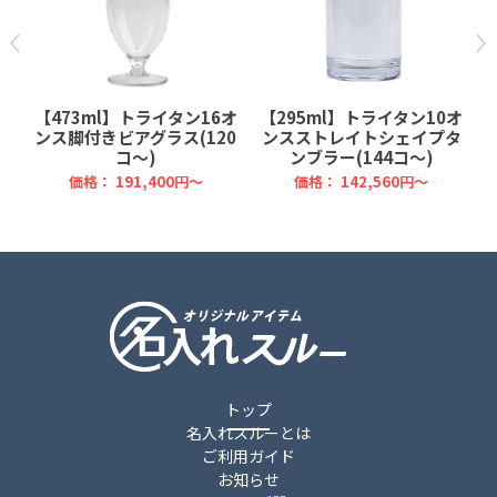
ョ
【473ml】トライタン16オ
【295ml】トライタン10オ
ンス脚付きビアグラス(120
ンスストレイトシェイプタ
コ～)
ンブラー(144コ～)
価格：
191,400円～
価格：
142,560円～
トップ
名入れスルーとは
ご利用ガイド
お知らせ