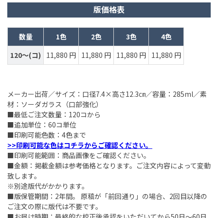
版価格表
数量
1色
2色
3色
4色
120～(コ)
11,880 円
11,880 円
11,880 円
11,880 円
メーカー出荷／サイズ：口径7.4×高さ12.3㎝／容量：285ml／素
材：ソーダガラス（口部強化）
■最低ご注文数量：120コから
■追加単位：60コ単位
■印刷可能色数：4色まで
>>印刷可能な色はコチラからご確認ください。
■印刷可能範囲：商品画像をご確認ください。
■金額：掲載金額は参考価格となります。ご注文内容によって変動
致します。
※別途版代がかかります。
■版保管期間：2年間。 原稿が「前回通り」の場合、2回目以降の
ご注文の際に版代は不要です。
■お届け時期：最終的な校正後承認をいただいてから50日～60日