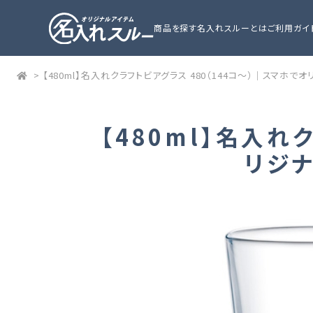
商品を探す
名入れスルーとは
ご利用ガイ
>
【480ml】名入れクラフトビアグラス 480（144コ～）｜スマホ
【480ml】名入れ
リジ