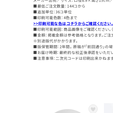
メーカー出荷／サイズ：口径8.9×高さ15cm／
■最低ご注文数量：144コから
■追加単位：36コ単位
■印刷可能色数：4色まで
>>印刷可能な色はコチラからご確認ください
■印刷可能範囲：商品画像をご確認ください。
■金額：掲載金額は参考価格となります。ご注
※別途版代がかかります。
■版保管期間：2年間。 原稿が「前回通り」の
■お届け時期：最終的な校正後承認をいただいて
■注意事項：二次元コードは印刷出来かねます