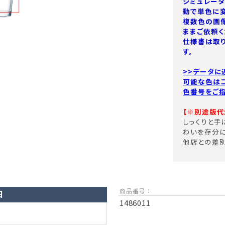
シミュレー
動で単色に変
複数色の画
ままご依頼く
仕様書は取
す。
>>データに
可能な色は
色番号をご指
【※別途版代が
しっくりと手
わいを存分に
他店との差別
商品番号 ：
日
1486011