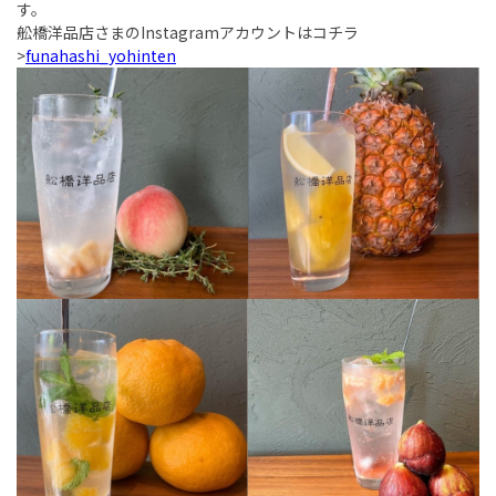
す。
舩橋洋品店さまのInstagramアカウントはコチラ
>
funahashi_yohinten