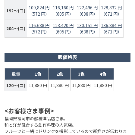
109,824 円
116,160 円
122,496 円
128,832 円
192～(コ)
（572 円）
（605 円）
（638 円）
（671 円）
116,688 円
123,420 円
130,152 円
136,884 円
204～(コ)
（572 円）
（605 円）
（638 円）
（671 円）
版価格表
数量
1色
2色
3色
4色
120～(コ)
11,880 円
11,880 円
11,880 円
11,880 円
<お客様さま事例>
福岡県福岡市の舩橋洋品店さま。
和と洋が融合する創作料理の人気店。
フルーツと一緒にドリンクを撮影しているので新鮮さが伝わりま