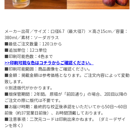
メーカー出荷／サイズ：口径6.7（最大径7）×高さ15cm／容量：
380ml／素材：ソーダガラス
■最低ご注文数量：120コから
■追加単位：12コ単位
■印刷可能色数：4色まで
>>印刷可能な色はコチラからご確認ください。
■印刷可能範囲：商品画像をご確認ください。
■金額：掲載金額は参考価格となります。ご注文内容によって変動
致します。
※別途版代がかかります。
■版保管期間：2年間。 原稿が「前回通り」の場合、2回目以降の
ご注文の際に版代は不要です。
■お届け時期：最終的な校正後承認をいただいてから50日～60日
前後（約37営業日前後）、お時間頂戴しております。
■注意事項：二次元コードは印刷出来かねます。（ダミーデザイ
ンを除く）