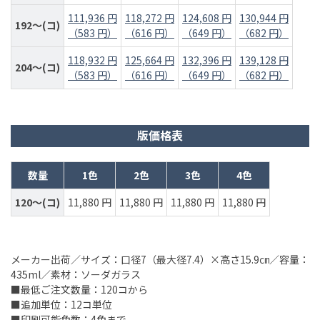
111,936 円
118,272 円
124,608 円
130,944 円
192～(コ)
（583 円）
（616 円）
（649 円）
（682 円）
118,932 円
125,664 円
132,396 円
139,128 円
204～(コ)
（583 円）
（616 円）
（649 円）
（682 円）
版価格表
数量
1色
2色
3色
4色
120～(コ)
11,880 円
11,880 円
11,880 円
11,880 円
メーカー出荷／サイズ：口径7（最大径7.4）×高さ15.9㎝／容量：
435ml／素材：ソーダガラス
■最低ご注文数量：120コから
■追加単位：12コ単位
■印刷可能色数：4色まで