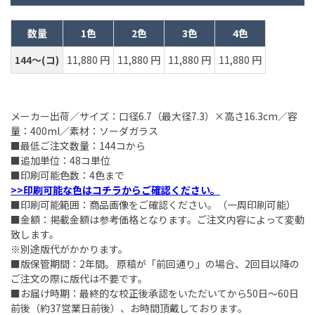
数量
1色
2色
3色
4色
144～(コ)
11,880 円
11,880 円
11,880 円
11,880 円
メーカー出荷／サイズ：口径6.7（最大径7.3）×高さ16.3cm／容
量：400ml／素材：ソーダガラス
■最低ご注文数量：144コから
■追加単位：48コ単位
■印刷可能色数：4色まで
>>印刷可能な色はコチラからご確認ください。
■印刷可能範囲：商品画像をご確認ください。（一周印刷可能）
■金額：掲載金額は参考価格となります。ご注文内容によって変動
致します。
※別途版代がかかります。
■版保管期間：2年間。 原稿が「前回通り」の場合、2回目以降の
ご注文の際に版代は不要です。
■お届け時期：最終的な校正後承認をいただいてから50日～60日
前後（約37営業日前後）、お時間頂戴しております。