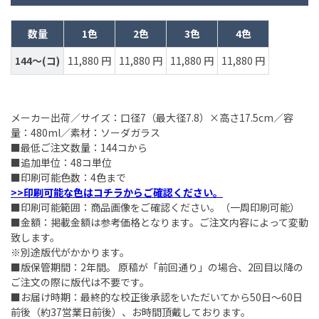
数量
1色
2色
3色
4色
144～(コ)
11,880 円
11,880 円
11,880 円
11,880 円
メーカー出荷／サイズ：口径7（最大径7.8）×高さ17.5cm／容
量：480ml／素材：ソーダガラス
■最低ご注文数量：144コから
■追加単位：48コ単位
■印刷可能色数：4色まで
>>印刷可能な色はコチラからご確認ください。
■印刷可能範囲：商品画像をご確認ください。（一周印刷可能）
■金額：掲載金額は参考価格となります。ご注文内容によって変動
致します。
※別途版代がかかります。
■版保管期間：2年間。 原稿が「前回通り」の場合、2回目以降の
ご注文の際に版代は不要です。
■お届け時期：最終的な校正後承認をいただいてから50日～60日
前後（約37営業日前後）、お時間頂戴しております。