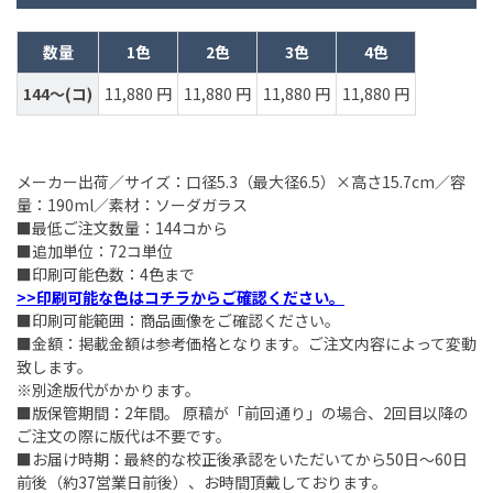
数量
1色
2色
3色
4色
144～(コ)
11,880 円
11,880 円
11,880 円
11,880 円
メーカー出荷／サイズ：口径5.3（最大径6.5）×高さ15.7cm／容
量：190ml／素材：ソーダガラス
■最低ご注文数量：144コから
■追加単位：72コ単位
■印刷可能色数：4色まで
>>印刷可能な色はコチラからご確認ください。
■印刷可能範囲：商品画像をご確認ください。
■金額：掲載金額は参考価格となります。ご注文内容によって変動
致します。
※別途版代がかかります。
■版保管期間：2年間。 原稿が「前回通り」の場合、2回目以降の
ご注文の際に版代は不要です。
■お届け時期：最終的な校正後承認をいただいてから50日～60日
前後（約37営業日前後）、お時間頂戴しております。