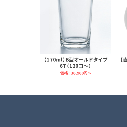
【170ml】B型オールドタイプ
【
6T（120コ～）
価格：
36,960円～