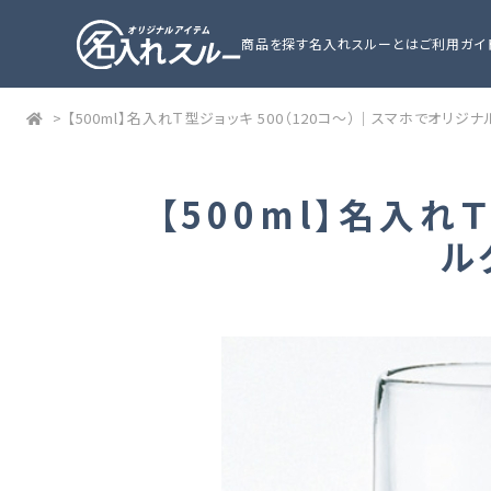
商品を探す
名入れスルーとは
ご利用ガイ
>
【500ml】名入れＴ型ジョッキ 500（120コ～）｜スマホでオリ
【500ml】名入れ
ル