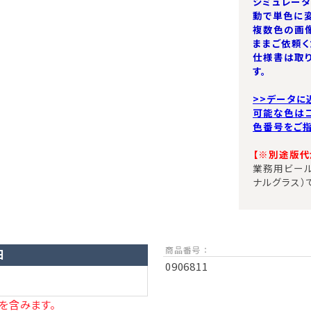
シミュレー
動で単色に変
複数色の画
ままご依頼く
仕様書は取
す。
>>データに
可能な色は
色番号をご指
【※別途版代が
業務用ビール
ナルグラス）
商品番号 ：
日
0906811
を含みます。