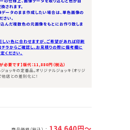
ターの仕様上、画像データを取り込むと色が自
換されます。
像データのまま作成したい場合は、単色画像の
ださい。
り込んだ複数色の元画像をもとにお作り致しま
近しい色に合わせますが、ご希望があれば印刷
コチラからご確認し、お見積りの際に備考欄に
定ください。
必要です】版代：11,880円（税込）​
ジョッキの定番品。オリジナルジョッキ（オリジ
で他店との差別化に！
134,640円～
商品価格（税込） ：