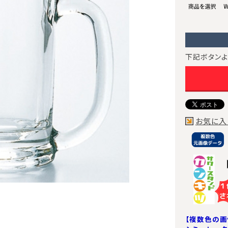
下記ボタンよ
お気に入
【複数色の画