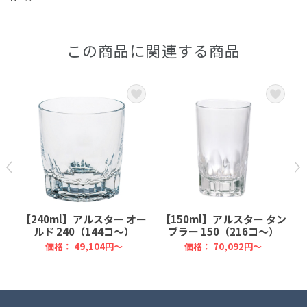
この商品に関連する商品
ン
【240ml】アルスター オー
【150ml】アルスター タン
ルド 240（144コ～）
ブラー 150（216コ～）
価格：
49,104円～
価格：
70,092円～