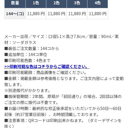
数量
1色
2色
3色
4色
144～(コ)
11,880 円
11,880 円
11,880 円
11,880 円
メーカー出荷／サイズ：口径5.1×高さ7.8cm／容量：90ml／素
材：ソーダガラス
■最低ご注文数量：144コから
■追加単位：144コ単位
■印刷可能色数：4色まで
>>印刷可能な色はコチラからご確認ください。
■印刷可能範囲：商品画像をご確認ください。
■金額：掲載金額は参考価格となります。ご注文内容によって変動
致します。
※別途版代がかかります。
■版保管期間：2年間。 原稿が「前回通り」の場合、2回目以降の
ご注文の際に版代は不要です。
■お届け時期：最終的な校正後承認をいただいてから50日～60日
前後（約37営業日前後）、お時間頂戴しております。
■注意事項：QRコードは印刷出来かねます。（ダミーデザインを
除く）