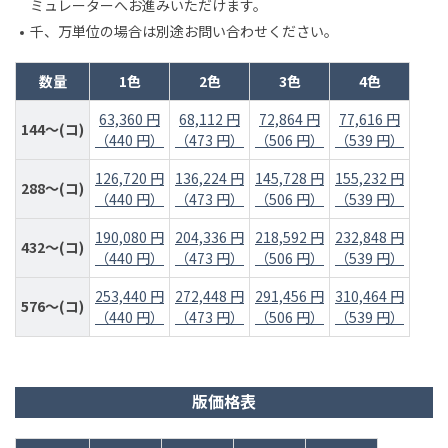
ミュレーターへお進みいただけます。
千、万単位の場合は別途お問い合わせください。
数量
1色
2色
3色
4色
63,360 円
68,112 円
72,864 円
77,616 円
144～(コ)
（440 円）
（473 円）
（506 円）
（539 円）
126,720 円
136,224 円
145,728 円
155,232 円
288～(コ)
（440 円）
（473 円）
（506 円）
（539 円）
190,080 円
204,336 円
218,592 円
232,848 円
432～(コ)
（440 円）
（473 円）
（506 円）
（539 円）
253,440 円
272,448 円
291,456 円
310,464 円
576～(コ)
（440 円）
（473 円）
（506 円）
（539 円）
版価格表