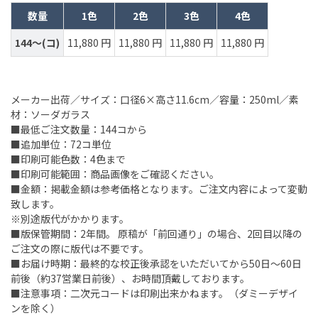
数量
1色
2色
3色
4色
144～(コ)
11,880 円
11,880 円
11,880 円
11,880 円
メーカー出荷／サイズ：口径6×高さ11.6cm／容量：250ml／素
材：ソーダガラス
■最低ご注文数量：144コから
■追加単位：72コ単位
■印刷可能色数：4色まで
■印刷可能範囲：商品画像をご確認ください。
■金額：掲載金額は参考価格となります。ご注文内容によって変動
致します。
※別途版代がかかります。
■版保管期間：2年間。 原稿が「前回通り」の場合、2回目以降の
ご注文の際に版代は不要です。
■お届け時期：最終的な校正後承認をいただいてから50日～60日
前後（約37営業日前後）、お時間頂戴しております。
■注意事項：二次元コードは印刷出来かねます。（ダミーデザイ
ンを除く）