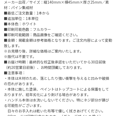
メーカー出荷／サイズ：縦140mm×横45mm×厚さ25mm／素
材：パイン集成材
■最低ご注文数量：1本から
■追加単位：1本単位
■本体色：ホワイト
■印刷可能色数：フルカラー
■印刷可能範囲：商品画像をご確認ください。
■金額：掲載金額は参考価格となります。ご注文内容によって変動
致します。
※お見積り後、詳細な価格はご案内いたします。
※版代は不要です。
■お届け時期：最終的な校正後承認をいただいてから30日前後
（約20営業日前後）、お時間頂戴しております。
■注意事項：
・本体は木材のため、落としたり強い衝撃を与えると凹みや破損
の恐れがあります。
・本体に施した塗装、ペイントはトップコートによる保護をして
おりますが、経年劣化により剥げる場合があります。
・ハンドル本体は水洗いしないでください。特にネジ部分が錆び
る可能性がございます。
日々のお手入れは乾いた布等で優しく拭きあげてください。