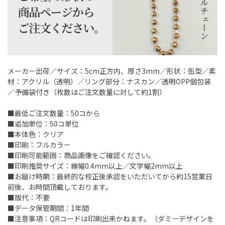
メーカー出荷／サイズ：5cm正方内、厚さ3mm／形状：缶型／素
材：アクリル（透明）／リング部分：ナスカン／透明OPP個包装
／予備袋付き（枚数はご注文数量に対して約1割）
■最低ご注文数量：50コから
■追加単位：50コ単位
■本体色：クリア
■印刷：フルカラー
■印刷可能範囲：商品画像をご確認ください。
■印刷推奨サイズ：線幅0.4mm以上／文字幅2mm以上
■お届け時期：最終的な校正後承認をいただいてから約15営業日
前後、お時間頂戴しております。
■版代：不要
■データ保管期間：1年間
■注意事項：QRコードは印刷出来かねます。（ダミーデザインを