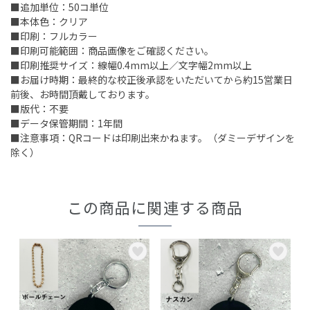
■追加単位：50コ単位
■本体色：クリア
■印刷：フルカラー
■印刷可能範囲：商品画像をご確認ください。
■印刷推奨サイズ：線幅0.4mm以上／文字幅2mm以上
■お届け時期：最終的な校正後承認をいただいてから約15営業日
前後、お時間頂戴しております。
■版代：不要
■データ保管期間：1年間
■注意事項：QRコードは印刷出来かねます。（ダミーデザインを
除く）
この商品に関連する商品