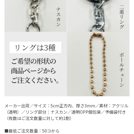
メーカー出荷／サイズ：5cm正方内、厚さ3mm／素材：アクリル
（透明）／リング部分：ナスカン／透明OPP個包装／予備袋付き
（枚数はご注文数量に対して約1割）
■最低ご注文数量：50コから