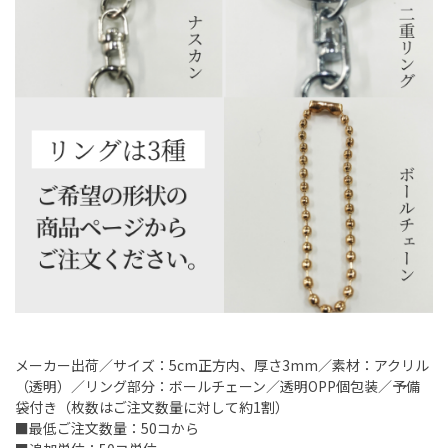
メーカー出荷／サイズ：5cm正方内、厚さ3mm／素材：アクリル
（透明）／リング部分：ボールチェーン／透明OPP個包装／予備
袋付き（枚数はご注文数量に対して約1割）
■最低ご注文数量：50コから