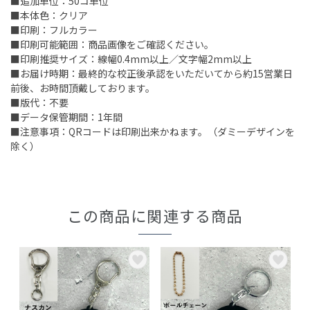
■追加単位：50コ単位
■本体色：クリア
■印刷：フルカラー
■印刷可能範囲：商品画像をご確認ください。
■印刷推奨サイズ：線幅0.4mm以上／文字幅2mm以上
■お届け時期：最終的な校正後承認をいただいてから約15営業日
前後、お時間頂戴しております。
■版代：不要
■データ保管期間：1年間
■注意事項：QRコードは印刷出来かねます。（ダミーデザインを
除く）
この商品に関連する商品