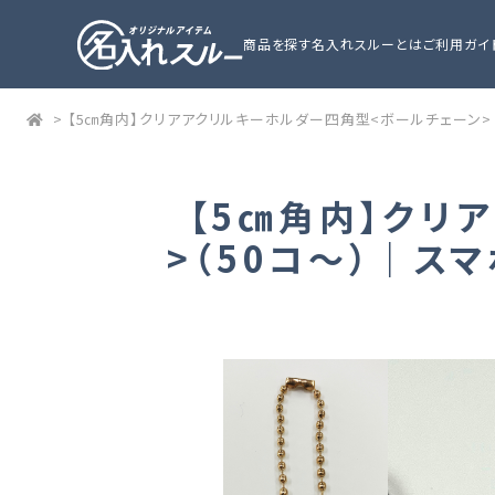
商品を探す
名入れスルーとは
ご利用ガイ
>
【5㎝角内】クリアアクリルキーホルダー四角型<ボールチェーン>
【5㎝角内】クリ
>（50コ～）｜ス