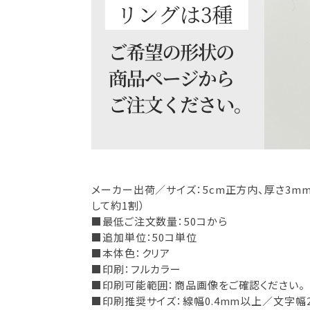
メーカー出荷／サイズ：5cm正方内、厚さ3m
して約1割）
■最低ご注文数量：50コから
■追加単位：50コ単位
■本体色：クリア
■印刷：フルカラー
■印刷可能範囲：商品画像をご確認ください。
■印刷推奨サイズ：線幅0.4mm以上／文字幅