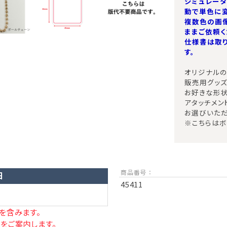
シミュレー
動で単色に変
複数色の画
ままご依頼く
仕様書は取
す。
オリジナルの
販売用グッズ
お好きな形状
アタッチメン
お選びいただ
※こちらはボ
商品番号 ：
日
45411
を含みます。
をご案内します。