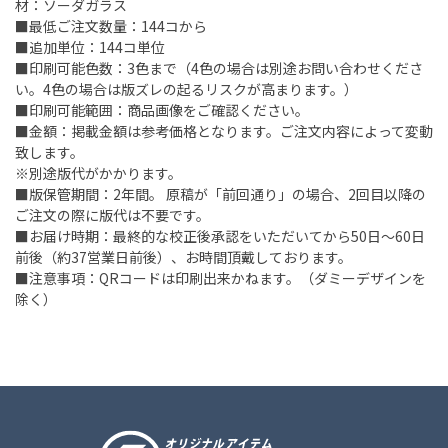
材：ソーダガラス
■最低ご注文数量：144コから
■追加単位：144コ単位
■印刷可能色数：3色まで（4色の場合は別途お問い合わせくださ
い。4色の場合は版ズレの起るリスクが高まります。）
■印刷可能範囲：商品画像をご確認ください。
■金額：掲載金額は参考価格となります。ご注文内容によって変動
致します。
※別途版代がかかります。
■版保管期間：2年間。 原稿が「前回通り」の場合、2回目以降の
ご注文の際に版代は不要です。
■お届け時期：最終的な校正後承認をいただいてから50日～60日
前後（約37営業日前後）、お時間頂戴しております。
■注意事項：QRコードは印刷出来かねます。（ダミーデザインを
除く）