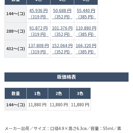
45,936 円
50,688 円
55,440 円
144～(コ)
（319 円）
（352 円）
（385 円）
91,872 円
101,376 円
110,880 円
288～(コ)
（319 円）
（352 円）
（385 円）
137,808 円
152,064 円
166,320 円
432～(コ)
（319 円）
（352 円）
（385 円）
版価格表
数量
1色
2色
3色
144～(コ)
11,880 円
11,880 円
11,880 円
メーカー出荷／サイズ：口径4.9×高さ6.3㎝／容量：55ml／素