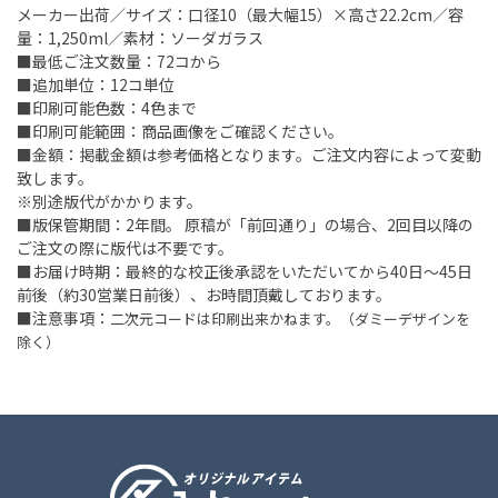
メーカー出荷／サイズ：口径10（最大幅15）×高さ22.2cm／容
量：1,250ml／素材：ソーダガラス
■最低ご注文数量：72コから
■追加単位：12コ単位
■印刷可能色数：4色まで
■印刷可能範囲：商品画像をご確認ください。
■金額：掲載金額は参考価格となります。ご注文内容によって変動
致します。
※別途版代がかかります。
■版保管期間：2年間。 原稿が「前回通り」の場合、2回目以降の
ご注文の際に版代は不要です。
■お届け時期：最終的な校正後承認をいただいてから40日～45日
前後（約30営業日前後）、お時間頂戴しております。
■注意事項：
二次元コードは印刷出来かねます。（ダミーデザインを
除く）