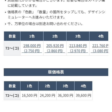
別途版代がかかる場合がございます。必要な場合はスペック欄
に記載しています。
価格表の「色数」「数量」の箇所をタップしても、デザインシ
ミュレーターへお進みいただけます。
千、万単位の場合は別途お問い合わせください。
数量
1色
2色
3色
4色
198,000 円
205,920 円
213,840 円
221,760 円
72～(コ)
（2,750 円）
（2,860 円）
（2,970 円）
（3,080 円）
版価格表
数量
1色
2色
3色
4色
72～(コ)
16,500 円
24,200 円
36,300 円
39,600 円