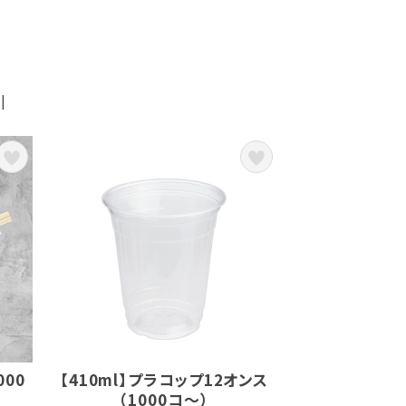
|
000
【410ml】プラコップ12オンス
（1000コ～）