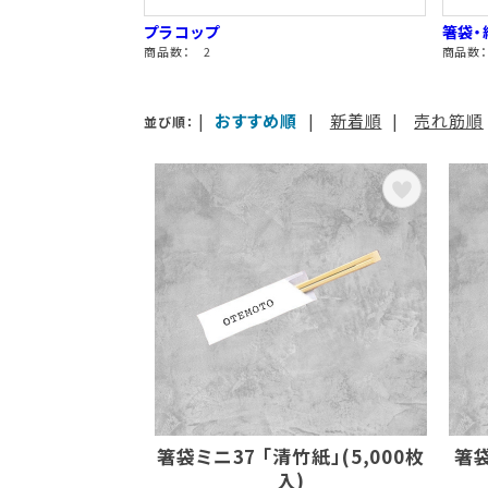
プラコップ
箸袋・
商品数： 2
商品数：
|
おすすめ順
|
新着順
|
売れ筋順
並び順：
箸袋ミニ37 「清竹紙」(5,000枚
箸袋
入)