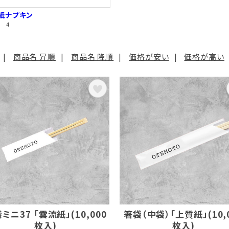
紙ナプキン
 4
|
商品名 昇順
|
商品名 降順
|
価格が安い
|
価格が高い
ミニ37 「雲流紙」(10,000
箸袋（中袋）「上質紙」(10,
枚入)
枚入)