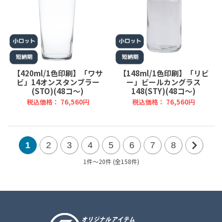
【420ml/1色印刷】「ワサ
【148ml/1色印刷】「リビ
ビ」14オンスタンブラー
ー」ビールカングラス
(STO)(48コ～)
148(STY)(48コ～)
税込価格： 76,560円
税込価格： 76,560円
1
2
3
4
5
6
7
8
1件～20件 (全158件)
次
の
20
件